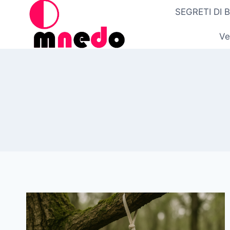
Salta
SEGRETI DI 
al
contenuto
Ve