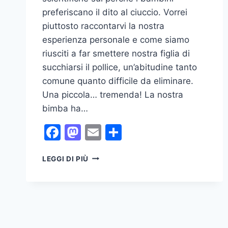
preferiscano il dito al ciuccio. Vorrei
piuttosto raccontarvi la nostra
esperienza personale e come siamo
riusciti a far smettere nostra figlia di
succhiarsi il pollice, un’abitudine tanto
comune quanto difficile da eliminare.
Una piccola… tremenda! La nostra
bimba ha…
Facebook
Mastodon
Email
Condividi
CIUCCIO?
LEGGI DI PIÙ
NO
GRAZIE,
USO
IL
POLLICE!