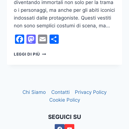
diventando immortali non solo per la trama
o i personaggi, ma anche per gli abiti iconici
indossati dalle protagoniste. Questi vestiti
non sono semplici costumi di scena, ma…
Facebook
Mastodon
Email
Condividi
I
LEGGI DI PIÙ
VESTITI
PIÙ
FAMOSI
DEL
MONDO
DEL
Chi Siamo
Contatti
Privacy Policy
CINEMA
Cookie Policy
SEGUICI SU