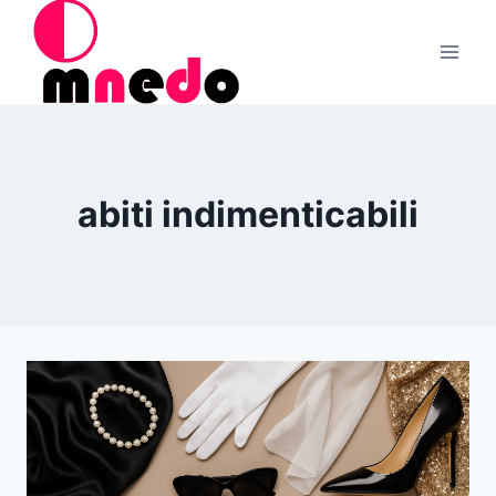
Salta
al
contenuto
abiti indimenticabili