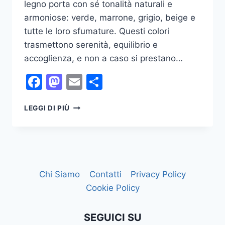
legno porta con sé tonalità naturali e
armoniose: verde, marrone, grigio, beige e
tutte le loro sfumature. Questi colori
trasmettono serenità, equilibrio e
accoglienza, e non a caso si prestano…
Facebook
Mastodon
Email
Condividi
TRUCCO
LEGGI DI PIÙ
OCCHI
NELL’ANNO
DEL
SERPENTE
2025
Chi Siamo
Contatti
Privacy Policy
Cookie Policy
SEGUICI SU