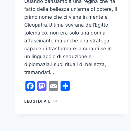
Quando pensiamo a una regina che ha
fatto della bellezza un’arma di potere, il
primo nome che ci viene in mente è
Cleopatra.Ultima sovrana dell’Egitto
tolemaico, non era solo una donna
affascinante ma anche una stratega,
capace di trasformare la cura di sé in
un linguaggio di seduzione e
diplomazia.I suoi rituali di bellezza,
tramandati…
Facebook
Mastodon
Email
Condividi
CLEOPATRA
LEGGI DI PIÙ
E
I
SEGRETI
DI
BELLEZZA