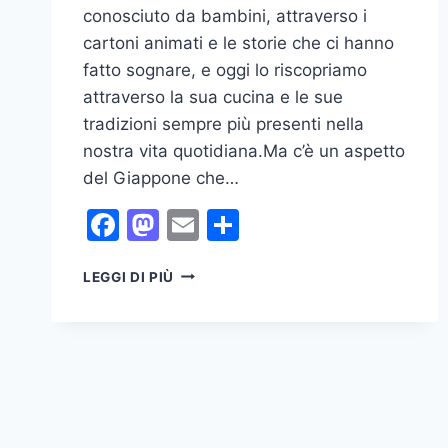
conosciuto da bambini, attraverso i
cartoni animati e le storie che ci hanno
fatto sognare, e oggi lo riscopriamo
attraverso la sua cucina e le sue
tradizioni sempre più presenti nella
nostra vita quotidiana.Ma c’è un aspetto
del Giappone che…
Facebook
Mastodon
Email
Condividi
GEISHE
LEGGI DI PIÙ
E
L’ARTE
DELLA
BELLEZZA
IN
GIAPPONE