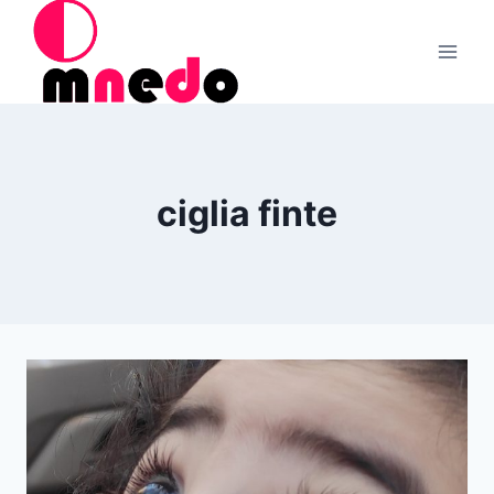
Salta
al
contenuto
ciglia finte