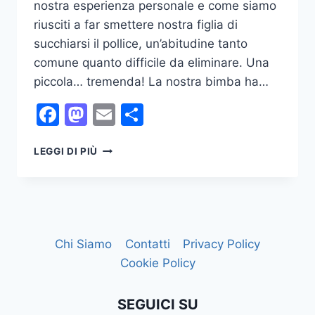
nostra esperienza personale e come siamo
riusciti a far smettere nostra figlia di
succhiarsi il pollice, un’abitudine tanto
comune quanto difficile da eliminare. Una
piccola… tremenda! La nostra bimba ha…
Facebook
Mastodon
Email
Condividi
CIUCCIO?
LEGGI DI PIÙ
NO
GRAZIE,
USO
IL
POLLICE!
Chi Siamo
Contatti
Privacy Policy
Cookie Policy
SEGUICI SU