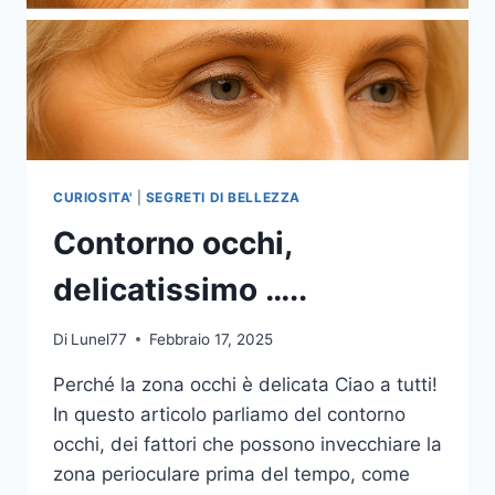
CURIOSITA'
|
SEGRETI DI BELLEZZA
Contorno occhi,
delicatissimo …..
Di
Lunel77
Febbraio 17, 2025
Perché la zona occhi è delicata Ciao a tutti!
In questo articolo parliamo del contorno
occhi, dei fattori che possono invecchiare la
zona perioculare prima del tempo, come