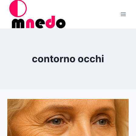
Salta
al
contenuto
contorno occhi