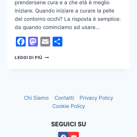
prendersene cura e a che età è meglio
iniziare. Quando iniziare a curare la pelle
del contorno occhi? La risposta è semplice:
da quando cominciamo ad usare…
Facebook
Mastodon
Email
Condividi
CONTORNO
LEGGI DI PIÙ
OCCHI,
DELICATISSIMO
…..
Chi Siamo
Contatti
Privacy Policy
Cookie Policy
SEGUICI SU