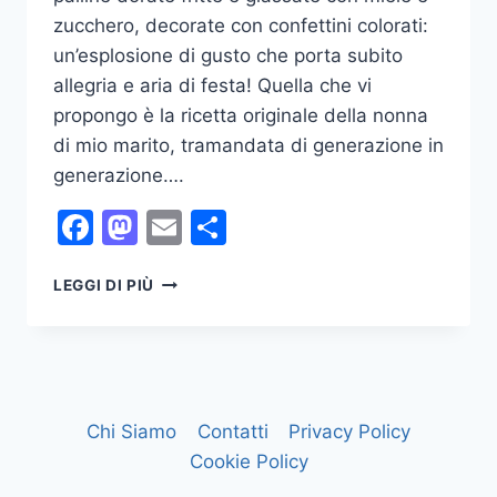
zucchero, decorate con confettini colorati:
un’esplosione di gusto che porta subito
allegria e aria di festa! Quella che vi
propongo è la ricetta originale della nonna
di mio marito, tramandata di generazione in
generazione….
Facebook
Mastodon
Email
Condividi
STRUFFOLI
LEGGI DI PIÙ
–
DOLCE
NATALIZIO
DELLA
REGIONE
CAMPANIA
Chi Siamo
Contatti
Privacy Policy
Cookie Policy