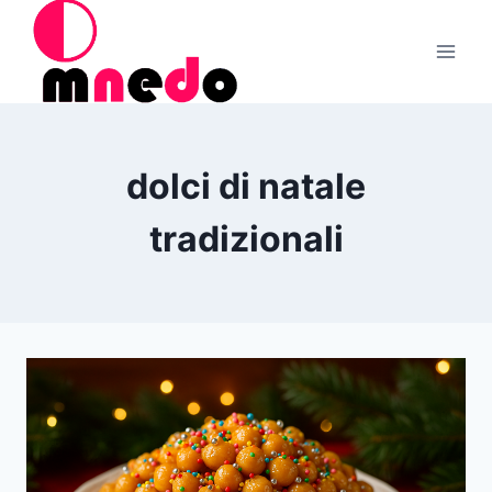
Salta
al
contenuto
dolci di natale
tradizionali