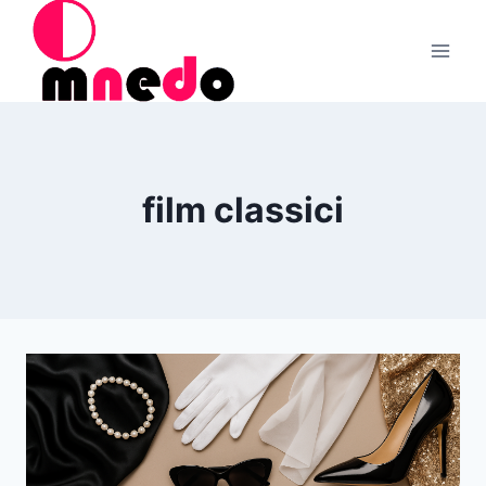
Salta
al
contenuto
film classici