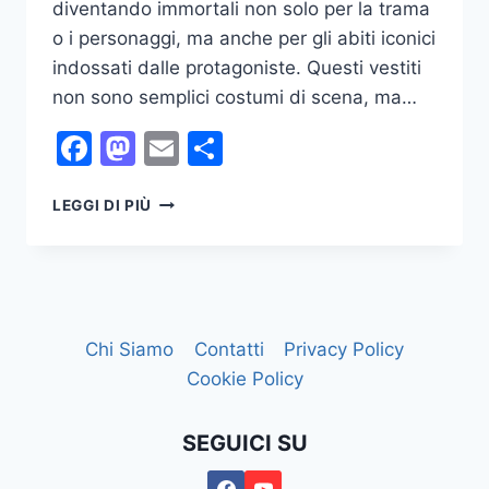
diventando immortali non solo per la trama
o i personaggi, ma anche per gli abiti iconici
indossati dalle protagoniste. Questi vestiti
non sono semplici costumi di scena, ma…
Facebook
Mastodon
Email
Condividi
I
LEGGI DI PIÙ
VESTITI
PIÙ
FAMOSI
DEL
MONDO
DEL
Chi Siamo
Contatti
Privacy Policy
CINEMA
Cookie Policy
SEGUICI SU