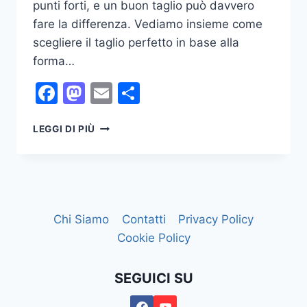
punti forti, e un buon taglio può davvero
fare la differenza. Vediamo insieme come
scegliere il taglio perfetto in base alla
forma…
Facebook
Mastodon
Email
Condividi
TAGLIO
LEGGI DI PIÙ
DI
CAPELLI
IN
BASE
AL
VISO
Chi Siamo
Contatti
Privacy Policy
Cookie Policy
SEGUICI SU