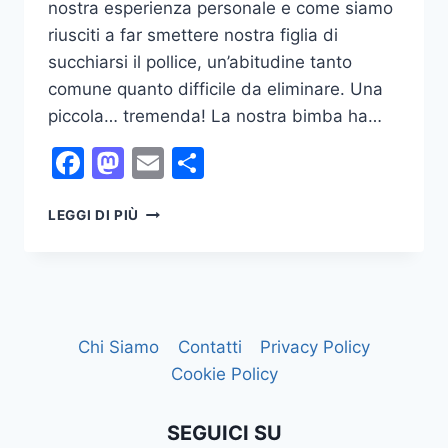
nostra esperienza personale e come siamo
riusciti a far smettere nostra figlia di
succhiarsi il pollice, un’abitudine tanto
comune quanto difficile da eliminare. Una
piccola… tremenda! La nostra bimba ha…
Facebook
Mastodon
Email
Condividi
CIUCCIO?
LEGGI DI PIÙ
NO
GRAZIE,
USO
IL
POLLICE!
Chi Siamo
Contatti
Privacy Policy
Cookie Policy
SEGUICI SU