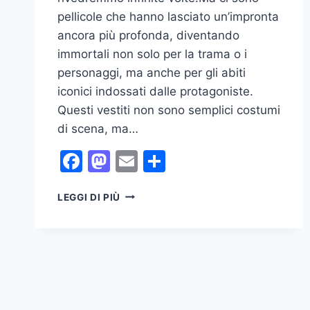
pellicole che hanno lasciato un’impronta
ancora più profonda, diventando
immortali non solo per la trama o i
personaggi, ma anche per gli abiti
iconici indossati dalle protagoniste.
Questi vestiti non sono semplici costumi
di scena, ma…
Facebook
Mastodon
Email
Condividi
I
LEGGI DI PIÙ
VESTITI
PIÙ
FAMOSI
DEL
MONDO
DEL
CINEMA