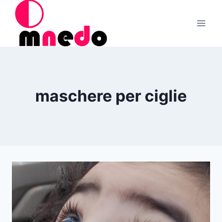
Salta
al
contenuto
maschere per ciglie