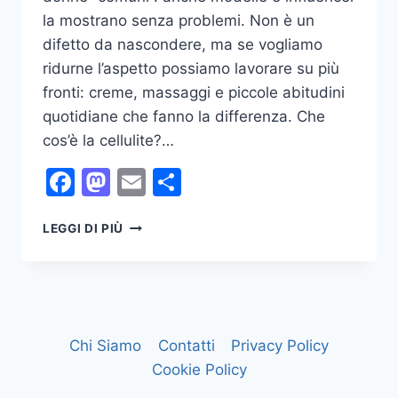
la mostrano senza problemi. Non è un
difetto da nascondere, ma se vogliamo
ridurne l’aspetto possiamo lavorare su più
fronti: creme, massaggi e piccole abitudini
quotidiane che fanno la differenza. Che
cos’è la cellulite?…
Facebook
Mastodon
Email
Condividi
STRATEGIE
LEGGI DI PIÙ
ANTICELLULITE:
CREME,
MASSAGGI
E
ABITUDINI
QUOTIDIANE
Chi Siamo
Contatti
Privacy Policy
Cookie Policy