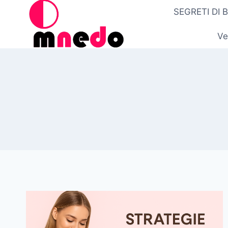
Salta
SEGRETI DI 
al
contenuto
Ve