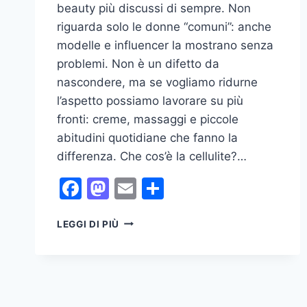
beauty più discussi di sempre. Non
riguarda solo le donne “comuni”: anche
modelle e influencer la mostrano senza
problemi. Non è un difetto da
nascondere, ma se vogliamo ridurne
l’aspetto possiamo lavorare su più
fronti: creme, massaggi e piccole
abitudini quotidiane che fanno la
differenza. Che cos’è la cellulite?…
Facebook
Mastodon
Email
Condividi
STRATEGIE
LEGGI DI PIÙ
ANTICELLULITE:
CREME,
MASSAGGI
E
ABITUDINI
QUOTIDIANE