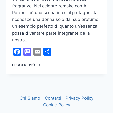
fragranze. Nel celebre remake con Al
Pacino, c’è una scena in cui il protagonista
riconosce una donna solo dal suo profumo:
un esempio perfetto di quanto un’essenza
possa diventare parte integrante della
nostra…
Facebook
Mastodon
Email
Condividi
PROFUMI:
LEGGI DI PIÙ
COME
SCEGLIERE
LA
FRAGRANZA
CHE
TI
Chi Siamo
Contatti
Privacy Policy
RAPPRESENTA
Cookie Policy