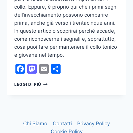
collo. Eppure, è proprio qui che i primi segni
dell’invecchiamento possono comparire
prima, anche già verso i trentacinque anni.
In questo articolo scoprirai perché accade,
come riconoscerne i segnali e, soprattutto,
cosa puoi fare per mantenere il collo tonico
e giovane nel tempo.
Facebook
Mastodon
Email
Condividi
COME
LEGGI DI PIÙ
RINGIOVANIRE
IL
COLLO:
TUTTE
LE
STRATEGIE
Chi Siamo
Contatti
Privacy Policy
CHE
Cookie Policy
FUNZIONANO