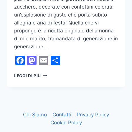
zucchero, decorate con confettini colorati:
un’esplosione di gusto che porta subito
allegria e aria di festa! Quella che vi
propongo è la ricetta originale della nonna
di mio marito, tramandata di generazione in
generazione….
Facebook
Mastodon
Email
Condividi
STRUFFOLI
LEGGI DI PIÙ
–
DOLCE
NATALIZIO
DELLA
REGIONE
CAMPANIA
Chi Siamo
Contatti
Privacy Policy
Cookie Policy