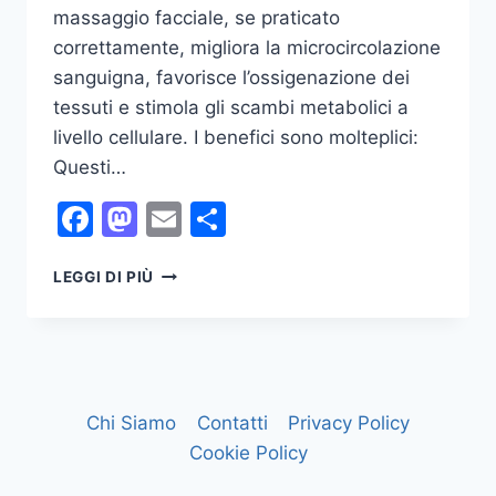
massaggio facciale, se praticato
correttamente, migliora la microcircolazione
sanguigna, favorisce l’ossigenazione dei
tessuti e stimola gli scambi metabolici a
livello cellulare. I benefici sono molteplici:
Questi…
Facebook
Mastodon
Email
Condividi
IL
LEGGI DI PIÙ
MASSAGGIO
FACCIALE
GIAPPONESE:
UNA
TECNICA
EFFICACE
Chi Siamo
Contatti
Privacy Policy
PER
Cookie Policy
TONIFICARE
IL