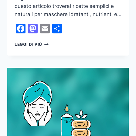
questo articolo troverai ricette semplici e
naturali per maschere idratanti, nutrienti e…
Facebook
Mastodon
Email
Condividi
MASCHERE
LEGGI DI PIÙ
VISO
FAI
DA
TE