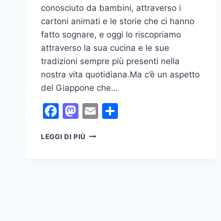
conosciuto da bambini, attraverso i
cartoni animati e le storie che ci hanno
fatto sognare, e oggi lo riscopriamo
attraverso la sua cucina e le sue
tradizioni sempre più presenti nella
nostra vita quotidiana.Ma c’è un aspetto
del Giappone che…
Facebook
Mastodon
Email
Condividi
GEISHE
LEGGI DI PIÙ
E
L’ARTE
DELLA
BELLEZZA
IN
GIAPPONE