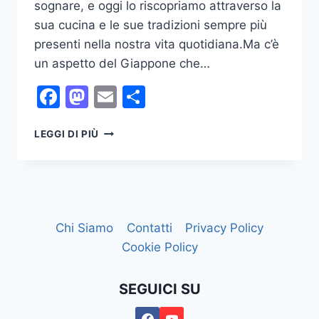
sognare, e oggi lo riscopriamo attraverso la
sua cucina e le sue tradizioni sempre più
presenti nella nostra vita quotidiana.Ma c’è
un aspetto del Giappone che…
Facebook
Mastodon
Email
Condividi
GEISHE
LEGGI DI PIÙ
E
L’ARTE
DELLA
BELLEZZA
IN
GIAPPONE
Chi Siamo
Contatti
Privacy Policy
Cookie Policy
SEGUICI SU