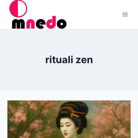
Salta
al
contenuto
rituali zen