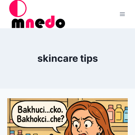
Salta
al
contenuto
skincare tips