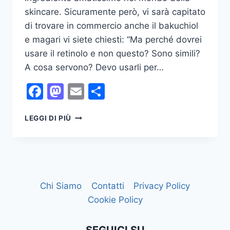
skincare. Sicuramente però, vi sarà capitato
di trovare in commercio anche il bakuchiol
e magari vi siete chiesti: “Ma perché dovrei
usare il retinolo e non questo? Sono simili?
A cosa servono? Devo usarli per…
Facebook
Mastodon
Email
Condividi
RETINOLO
LEGGI DI PIÙ
VS
BAKUCHIOL:
QUALE
SCEGLIERE
PER
LA
Chi Siamo
Contatti
Privacy Policy
TUA
Cookie Policy
SKINCARE?