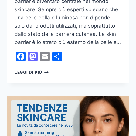
barrier è diventato centrale nel mondo
skincare. Sempre più esperti spiegano che
una pelle bella e luminosa non dipende
solo dai prodotti utilizzati, ma soprattutto
dallo stato della barriera cutanea. La skin
barrier è lo strato più esterno della pelle e…
Facebook
Mastodon
Email
Condividi
SKIN
LEGGI DI PIÙ
BARRIER:
COS’È
E
COME
RIPARARE
LA
BARRIERA
CUTANEA