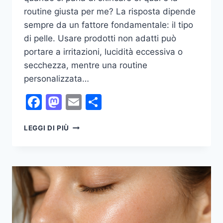
routine giusta per me? La risposta dipende
sempre da un fattore fondamentale: il tipo
di pelle. Usare prodotti non adatti può
portare a irritazioni, lucidità eccessiva o
secchezza, mentre una routine
personalizzata…
Facebook
Mastodon
Email
Condividi
SKINCARE
LEGGI DI PIÙ
IN
BASE
AL
TUO
TIPO
DI
PELLE
(GUIDA
COMPLETA)