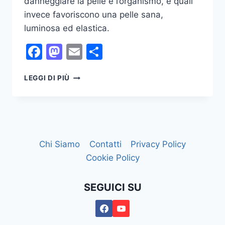
danneggiare la pelle e l’organismo, e quali
invece favoriscono una pelle sana,
luminosa ed elastica.
Facebook
Mastodon
Email
Condividi
COSA
LEGGI DI PIÙ
INVECCHIA
LA
PELLE
PRIMA
DEL
TEMPO?
Chi Siamo
Contatti
Privacy Policy
Cookie Policy
SEGUICI SU