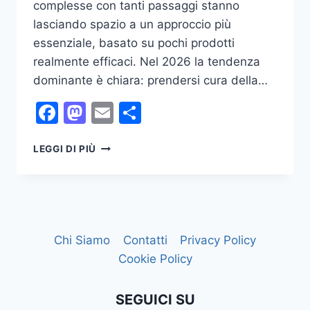
complesse con tanti passaggi stanno
lasciando spazio a un approccio più
essenziale, basato su pochi prodotti
realmente efficaci. Nel 2026 la tendenza
dominante è chiara: prendersi cura della…
Facebook
Mastodon
Email
Condividi
I
LEGGI DI PIÙ
PRODOTTI
PIÙ
AMATI
PER
LA
SKINCARE
Chi Siamo
Contatti
Privacy Policy
NEL
Cookie Policy
2026
SEGUICI SU