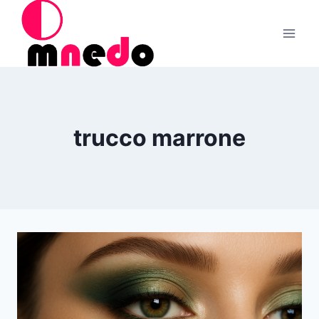
Salta
al
contenuto
trucco marrone