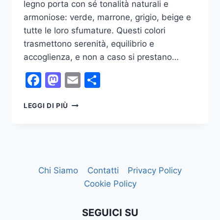
legno porta con sé tonalità naturali e
armoniose: verde, marrone, grigio, beige e
tutte le loro sfumature. Questi colori
trasmettono serenità, equilibrio e
accoglienza, e non a caso si prestano…
Facebook
Mastodon
Email
Condividi
TRUCCO
LEGGI DI PIÙ
OCCHI
NELL’ANNO
DEL
SERPENTE
2025
Chi Siamo
Contatti
Privacy Policy
Cookie Policy
SEGUICI SU