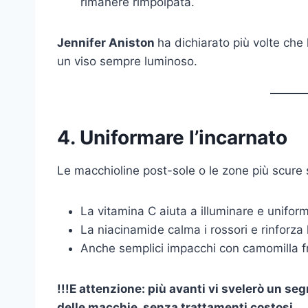
rimanere rimpolpata.
Jennifer Aniston
ha dichiarato più volte che
un viso sempre luminoso.
4. Uniformare l’incarnato
Le macchioline post-sole o le zone più scure
La vitamina C aiuta a illuminare e unifor
La niacinamide calma i rossori e rinforza 
Anche semplici impacchi con camomilla fr
!!!E attenzione: più avanti vi svelerò un se
delle macchie, senza trattamenti costosi.