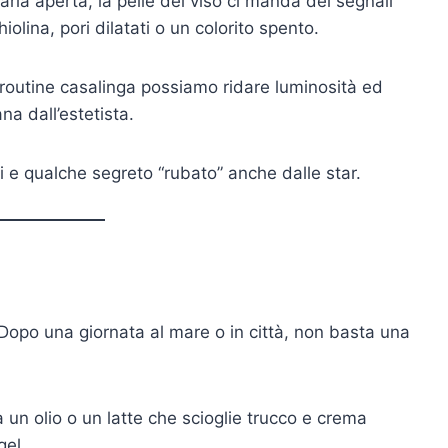
aria aperta, la pelle del viso ci manda dei segnali
olina, pori dilatati o un colorito spento.
routine casalinga possiamo ridare luminosità ed
na dall’estetista.
 e qualche segreto “rubato” anche dalle star.
Dopo una giornata al mare o in città, non basta una
 un olio o un latte che scioglie trucco e crema
gel.