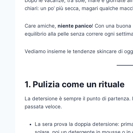
Dopo le vacanze, tra sole, mare e giornate all’
chiari: un po’ più secca, magari qualche macchi
Care amiche,
niente panico
! Con una buona 
equilibrio alla pelle senza correre ogni settima
Vediamo insieme le tendenze skincare di oggi
1. Pulizia come un rituale
La detersione è sempre il punto di partenza. 
passata veloce.
La sera prova la doppia detersione: prima
solare, poi un detergente in mousse o in 