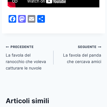
F
M
E
C
a
a
m
o
c
st
ai
n
e
o
l
di
Navigazione
b
d
vi
PRECEDENTE
SEGUENTE
o
o
di
La favola del
La favola del panda
articoli
ranocchio che voleva
che cercava amici
o
n
catturare le nuvole
k
Articoli simili