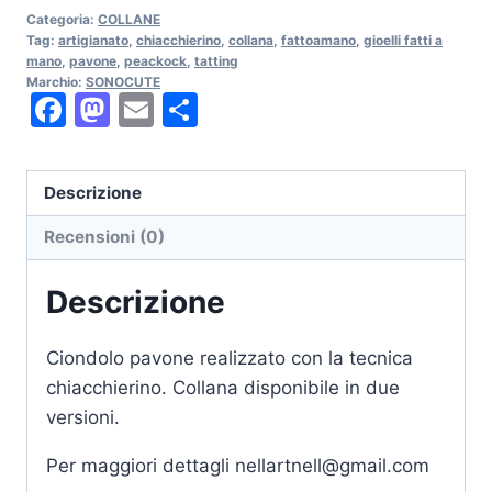
Categoria:
COLLANE
Tag:
artigianato
,
chiacchierino
,
collana
,
fattoamano
,
gioelli fatti a
mano
,
pavone
,
peackock
,
tatting
Marchio:
SONOCUTE
Facebook
Mastodon
Email
Condividi
Descrizione
Recensioni (0)
Descrizione
Ciondolo pavone realizzato con la tecnica
chiacchierino. Collana disponibile in due
versioni.
Per maggiori dettagli nellartnell@gmail.com