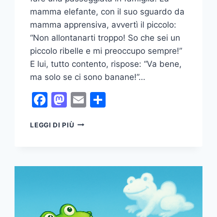
mamma elefante, con il suo sguardo da
mamma apprensiva, avvertì il piccolo:
“Non allontanarti troppo! So che sei un
piccolo ribelle e mi preoccupo sempre!”
E lui, tutto contento, rispose: “Va bene,
ma solo se ci sono banane!”…
Facebook
Mastodon
Email
Condividi
LA
LEGGI DI PIÙ
FAVOLA
DELL’ELEFANTE
BIRBANTE