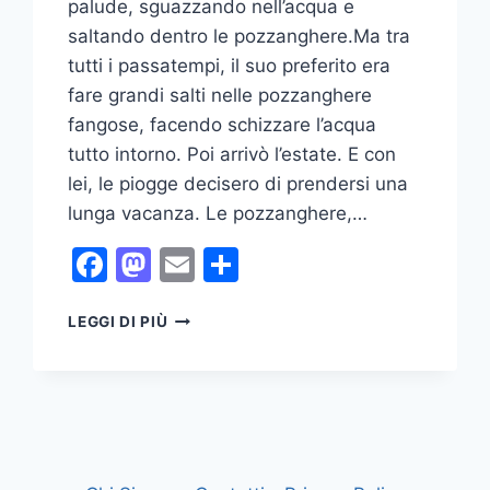
palude, sguazzando nell’acqua e
saltando dentro le pozzanghere.Ma tra
tutti i passatempi, il suo preferito era
fare grandi salti nelle pozzanghere
fangose, facendo schizzare l’acqua
tutto intorno. Poi arrivò l’estate. E con
lei, le piogge decisero di prendersi una
lunga vacanza. Le pozzanghere,…
Facebook
Mastodon
Email
Condividi
LA
LEGGI DI PIÙ
FAVOLA
DEL
RANOCCHIO
CHE
VOLEVA
CATTURARE
LE