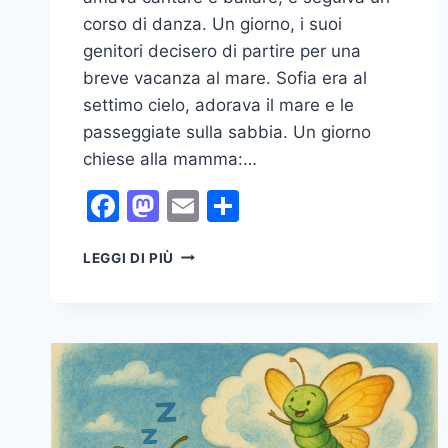
corso di danza. Un giorno, i suoi
genitori decisero di partire per una
breve vacanza al mare. Sofia era al
settimo cielo, adorava il mare e le
passeggiate sulla sabbia. Un giorno
chiese alla mamma:…
Facebook
Mastodon
Email
Condividi
LA
LEGGI DI PIÙ
FAVOLA
DEL
DESIDERIO
SAGGIO