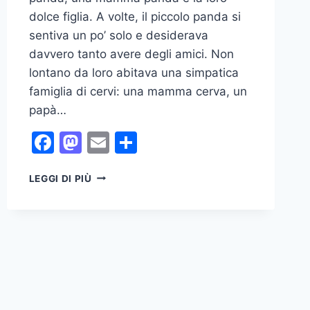
dolce figlia. A volte, il piccolo panda si
sentiva un po’ solo e desiderava
davvero tanto avere degli amici. Non
lontano da loro abitava una simpatica
famiglia di cervi: una mamma cerva, un
papà…
Facebook
Mastodon
Email
Condividi
LA
LEGGI DI PIÙ
FAVOLA
DEL
PANDA
CHE
CERCAVA
AMICI