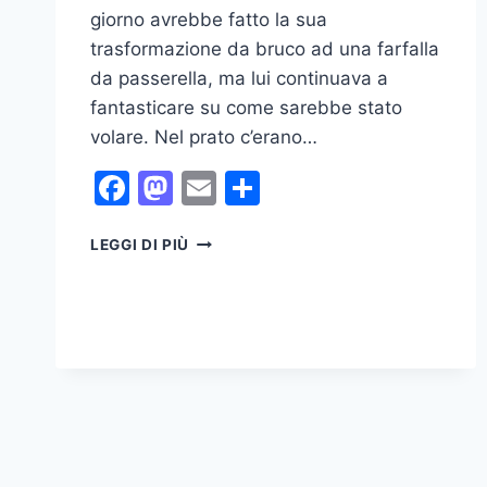
giorno avrebbe fatto la sua
trasformazione da bruco ad una farfalla
da passerella, ma lui continuava a
fantasticare su come sarebbe stato
volare. Nel prato c’erano…
Facebook
Mastodon
Email
Condividi
LA
LEGGI DI PIÙ
FAVOLA
DEL
BRUCO
CHE
SOGNAVA
DI
VOLARE